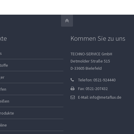
kte
Kommen Sie zu uns
s
TECHNO-SERVICE GmbH
Detmolder Straße 515
toffe
D-33605 Bielefeld
ger
Telefon: 0521-924440
Fax: 0521-207432
ifen
E-Mail:
info@metaflux.de
eißen
rodukte
line