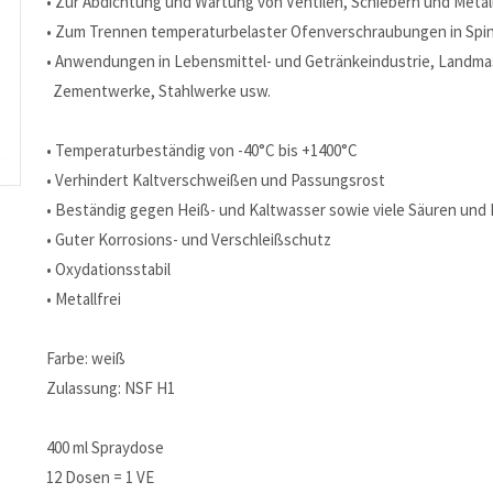
• Zur Abdichtung und Wartung von Ventilen, Schiebern und Metall
• Zum Trennen temperaturbelaster Ofenverschraubungen in Spind
• Anwendungen in Lebensmittel- und Getränkeindustrie, Landma
Zementwerke, Stahlwerke usw.
• Temperaturbeständig von -40°C bis +1400°C
• Verhindert Kaltverschweißen und Passungsrost
• Beständig gegen Heiß- und Kaltwasser sowie viele Säuren und
• Guter Korrosions- und Verschleißschutz
• Oxydationsstabil
• Metallfrei
Farbe: weiß
Zulassung: NSF H1
400 ml Spraydose
12 Dosen = 1 VE