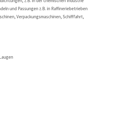
dichtungen, z.B. in der chemischen Industrie
eln und Passungen z.B. in Raffineriebetrieben
schinen, Verpackungsmaschinen, Schifffahrt,
 Laugen