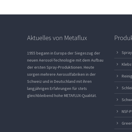
Aktuelles von Metaflux
Produ
Spray
1955 begann in Europa der Siegeszug der
neuen Aerosol-Technologie mit dem Aufbau
Klebs
der ersten Spray-Produktionen. Heute
sorgen mehrere Aerosolfabriken in der
Reini
Schweiz und in Deutschland mit ihren
Schle
langjährigen Erfahrungen für stets
gleichbleibend hohe METAFLUX-Qualität.
Schw
NSF-P
Green