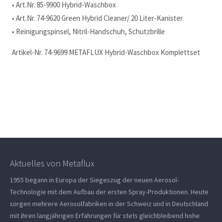
• Art.Nr. 85-9900 Hybrid-Waschbox
• Art.Nr. 74-9620 Green Hybrid Cleaner/ 20 Liter-Kanister
• Reinigungspinsel, Nitril-Handschuh, Schutzbrille
Artikel-Nr. 74-9699 METAFLUX Hybrid-Waschbox Komplettset
Aktuelles von Metaflux
1955 begann in Europa der Siegeszug der neuen Aerosol-
Technologie mit dem Aufbau der ersten Spray-Produktionen. Heute
sorgen mehrere Aerosolfabriken in der Schweiz und in Deutschland
mit ihren langjährigen Erfahrungen für stets gleichbleibend hohe