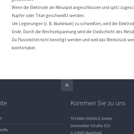
Wenn die Elektrode am Minuspol angeschlossen und spitz zugeschli
Kupfer oder Titan geschweißt werden.
Um Legierungen (z. B. Aluminium) zu schweißen, wird die Elektr
Ende. Durch die Wechselspannung wird die Oxidschicht des Metall
Da Flussmittel nicht benötigt werden und weil das Werkstück wen
komfortabel.
kte
Kommen Sie zu uns
s
TECHNO-SERVICE GmbH
Detmolder Straße 515
toffe
D-33605 Bielefeld