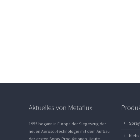
Aktuelles von Metaflux
Produ
Spray
1955 begann in Europa der Siegeszug der
neuen Aerosol-Technologie mit dem Aufbau
Klebs
der ersten Spray-Produktionen. Heute