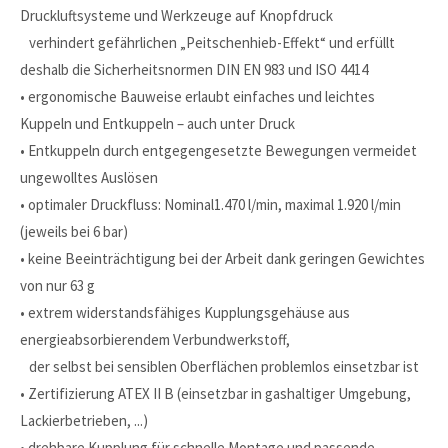
Druckluftsysteme und Werkzeuge auf Knopfdruck
verhindert gefährlichen „Peitschenhieb-Effekt“ und erfüllt
deshalb die Sicherheitsnormen DIN EN 983 und ISO 4414
• ergonomische Bauweise erlaubt einfaches und leichtes
Kuppeln und Entkuppeln – auch unter Druck
• Entkuppeln durch entgegengesetzte Bewegungen vermeidet
ungewolltes Auslösen
• optimaler Druckfluss: Nominal1.470 l/min, maximal 1.920 l/min
(jeweils bei 6 bar)
• keine Beeinträchtigung bei der Arbeit dank geringen Gewichtes
von nur 63 g
• extrem widerstandsfähiges Kupplungsgehäuse aus
energieabsorbierendem Verbundwerkstoff,
der selbst bei sensiblen Oberflächen problemlos einsetzbar ist
• Zertifizierung ATEX II B (einsetzbar in gashaltiger Umgebung,
Lackierbetrieben, ...)
• drehbare Kupplung für schnelle Montage und passende