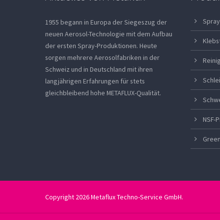
Spray
1955 begann in Europa der Siegeszug der
neuen Aerosol-Technologie mit dem Aufbau
Klebs
der ersten Spray-Produktionen. Heute
sorgen mehrere Aerosolfabriken in der
Reini
Schweiz und in Deutschland mit ihren
Schle
langjährigen Erfahrungen für stets
gleichbleibend hohe METAFLUX-Qualität.
Schw
NSF-P
Green
Copyright 2026 Metaflux Techno-Service GmbH.