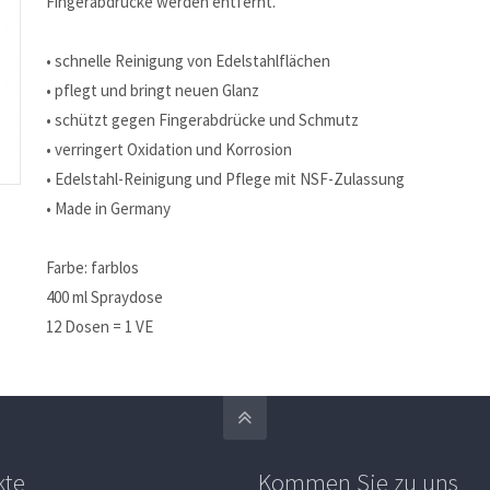
Fingerabdrücke werden entfernt.
• schnelle Reinigung von Edelstahlflächen
• pflegt und bringt neuen Glanz
• schützt gegen Fingerabdrücke und Schmutz
• verringert Oxidation und Korrosion
• Edelstahl-Reinigung und Pflege mit NSF-Zulassung
• Made in Germany
Farbe: farblos
400 ml Spraydose
12 Dosen = 1 VE
kte
Kommen Sie zu uns