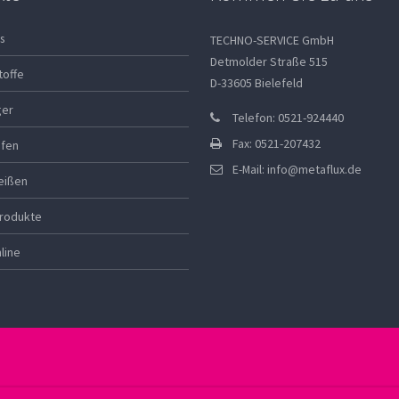
s
TECHNO-SERVICE GmbH
Detmolder Straße 515
toffe
D-33605 Bielefeld
ger
Telefon: 0521-924440
Fax: 0521-207432
ifen
E-Mail:
info@metaflux.de
eißen
rodukte
line