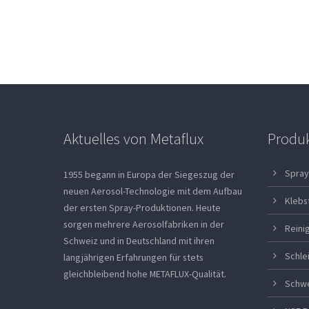
Aktuelles von Metaflux
Produ
Spray
1955 begann in Europa der Siegeszug der
neuen Aerosol-Technologie mit dem Aufbau
Klebs
der ersten Spray-Produktionen. Heute
sorgen mehrere Aerosolfabriken in der
Reini
Schweiz und in Deutschland mit ihren
Schle
langjährigen Erfahrungen für stets
gleichbleibend hohe METAFLUX-Qualität.
Schw