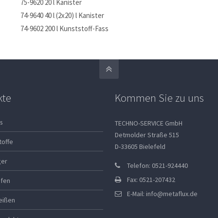
75-9620 20 l Kanister
74-9640 40 l (2x20) l Kanister
74-9602 200 l Kunststoff-Fass
kte
Kommen Sie zu uns
s
TECHNO-SERVICE GmbH
Detmolder Straße 515
toffe
D-33605 Bielefeld
ger
Telefon: 0521-924440
Fax: 0521-207432
ifen
E-Mail:
info@metaflux.de
eißen