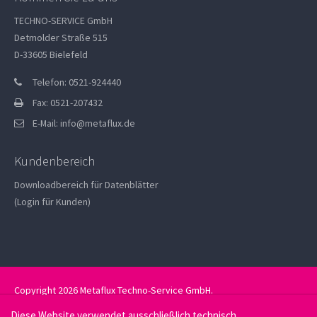
TECHNO-SERVICE GmbH
Detmolder Straße 515
D-33605 Bielefeld
Telefon: 0521-924440
Fax: 0521-207432
E-Mail:
info@metaflux.de
Kundenbereich
Downloadbereich für Datenblätter
(Login für Kunden)
Copyright 2026 Metaflux Techno-Service GmbH.
Datenschutz
Impressum
Diese Website verwendet ausschließlich technisch