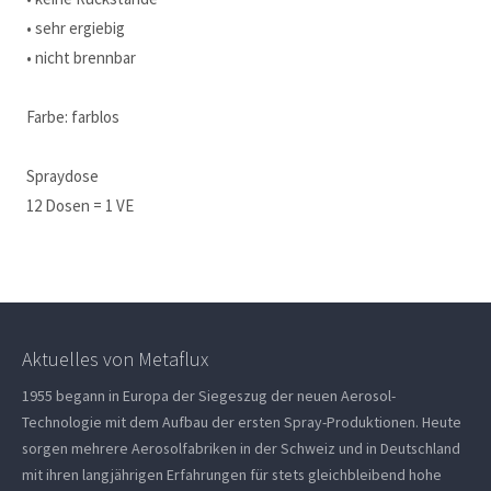
• sehr ergiebig
• nicht brennbar
Farbe: farblos
Spraydose
12 Dosen = 1 VE
Aktuelles von Metaflux
1955 begann in Europa der Siegeszug der neuen Aerosol-
Technologie mit dem Aufbau der ersten Spray-Produktionen. Heute
sorgen mehrere Aerosolfabriken in der Schweiz und in Deutschland
mit ihren langjährigen Erfahrungen für stets gleichbleibend hohe