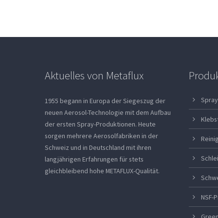
Aktuelles von Metaflux
Produ
Spray
1955 begann in Europa der Siegeszug der
neuen Aerosol-Technologie mit dem Aufbau
Klebs
der ersten Spray-Produktionen. Heute
sorgen mehrere Aerosolfabriken in der
Reini
Schweiz und in Deutschland mit ihren
Schle
langjährigen Erfahrungen für stets
gleichbleibend hohe METAFLUX-Qualität.
Schw
NSF-P
Green