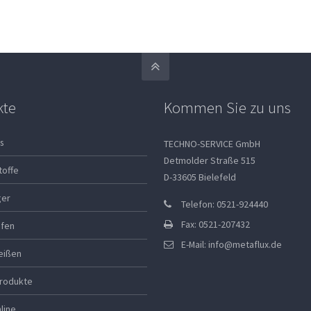
kte
Kommen Sie zu uns
s
TECHNO-SERVICE GmbH
Detmolder Straße 515
toffe
D-33605 Bielefeld
ger
Telefon: 0521-924440
Fax: 0521-207432
ifen
E-Mail:
info@metaflux.de
eißen
rodukte
line