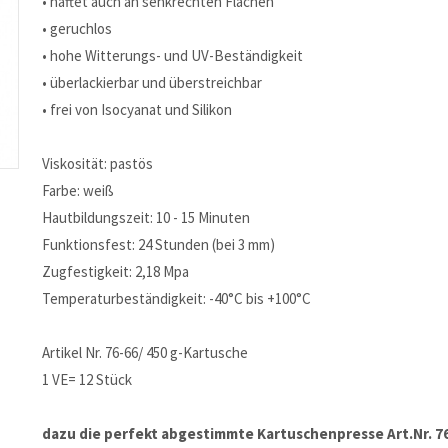
• haftet auch an senkrechten Flächen
• geruchlos
• hohe Witterungs- und UV-Beständigkeit
• überlackierbar und überstreichbar
• frei von Isocyanat und Silikon
Viskosität: pastös
Farbe: weiß
Hautbildungszeit: 10 - 15 Minuten
Funktionsfest: 24 Stunden (bei 3 mm)
Zugfestigkeit: 2,18 Mpa
Temperaturbeständigkeit: -40°C bis +100°C
Artikel Nr. 76-66/ 450 g-Kartusche
1 VE= 12 Stück
dazu die perfekt abgestimmte Kartuschenpresse Art.Nr. 7