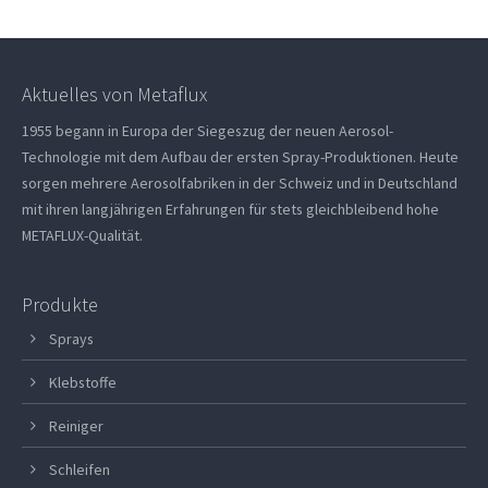
Aktuelles von Metaflux
1955 begann in Europa der Siegeszug der neuen Aerosol-
Technologie mit dem Aufbau der ersten Spray-Produktionen. Heute
sorgen mehrere Aerosolfabriken in der Schweiz und in Deutschland
mit ihren langjährigen Erfahrungen für stets gleichbleibend hohe
METAFLUX-Qualität.
Produkte
Sprays
Klebstoffe
Reiniger
Schleifen