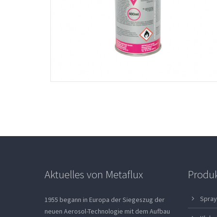
Aktuelles von Metaflux
Produ
Spray
1955 begann in Europa der Siegeszug der
neuen Aerosol-Technologie mit dem Aufbau