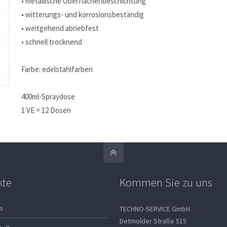
• metallische Oberflächenbeschichtung
• witterungs- und korrosionsbeständig
• weitgehend abriebfest
• schnell trocknend
Farbe: edelstahlfarben
400ml-Spraydose
1 VE = 12 Dosen
kte
Kommen Sie zu uns
s
TECHNO-SERVICE GmbH
Detmolder Straße 515