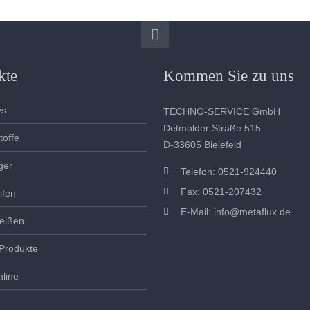
kte
Kommen Sie zu uns
ys
TECHNO-SERVICE GmbH
Detmolder Straße 515
toffe
D-33605 Bielefeld
ger
Telefon: 0521-924440
Fax: 0521-207432
ifen
E-Mail:
info@metaflux.de
eißen
Produkte
line