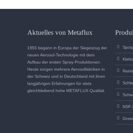
Aktuelles von Metaflux
Produ
Spra
1955 begann in Europa der Siegeszug der
neuen Aerosol-Technologie mit dem
Klebs
Aufbau der ersten Spray-Produktionen.
Heute sorgen mehrere Aerosolfabriken in
Reini
der Schweiz und in Deutschland mit ihren
Schle
langjährigen Erfahrungen für stets
gleichbleibend hohe METAFLUX-Qualität.
Schw
NSF-
Green