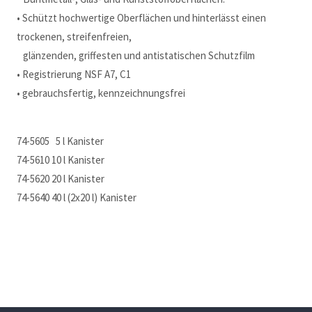
• Schützt hochwertige Oberflächen und hinterlässt einen
trockenen, streifenfreien,
glänzenden, griffesten und antistatischen Schutzfilm
• Registrierung NSF A7, C1
• gebrauchsfertig, kennzeichnungsfrei
74-5605 5 l Kanister
74-5610 10 l Kanister
74-5620 20 l Kanister
74-5640 40 l (2x20 l) Kanister